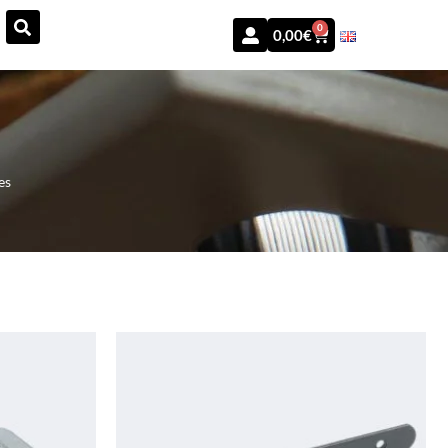
0
0,00
€
es