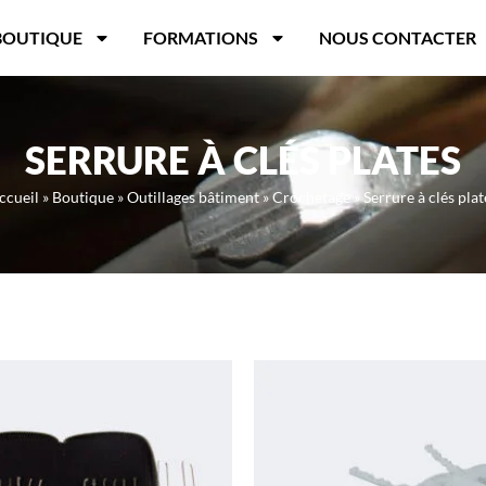
BOUTIQUE
FORMATIONS
NOUS CONTACTER
SERRURE À CLÉS PLATES
ccueil
»
Boutique
»
Outillages bâtiment
»
Crochetage
»
Serrure à clés plat