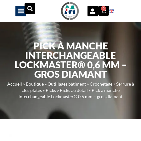
Panneau de gestion des cookies
0
PICK À MANCHE
INTERCHANGEABLE
LOCKMASTER® 0,6 MM –
GROS DIAMANT
Accueil
»
Boutique
»
Outillages bâtiment
»
Crochetage
»
Serrure à
clés plates
»
Picks
»
Picks au détail
»
Pick à manche
interchangeable Lockmaster® 0,6 mm – gros diamant