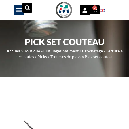
Panneau de gestion des cookies
0
PICK SET COUTEAU
Accueil
»
Boutique
»
Outillages bâtiment
»
Crochetage
»
Serrure à
clés plates
»
Picks
»
Trousses de picks
»
Pick set couteau