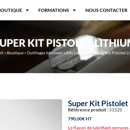
BOUTIQUE
FORMATIONS
NOUS CONTACTER
UPER KIT PISTOLET LITHI
il
»
Boutique
»
Outillages bâtiment
»
Kits complets
»
Super Kit Pistolet L
Super Kit Pistolet
Référence produit :
5152S
790,00
€
Le flacon de lubrifiant serrures 