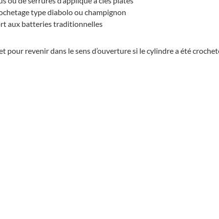
 ou de serrures d’applique à clés plates
crochetage type diabolo ou champignon
 aux batteries traditionnelles
t pour revenir dans le sens d’ouverture si le cylindre a été croche