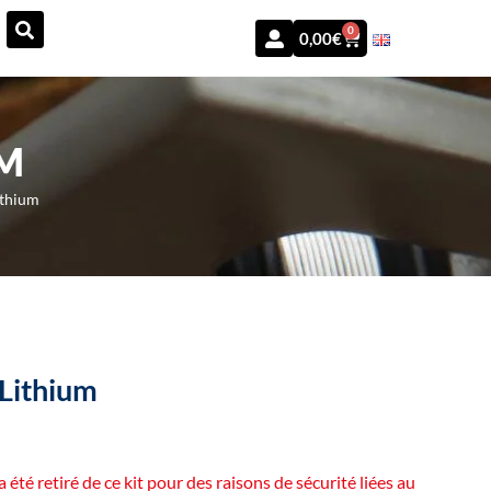
0
0,00
€
UM
ithium
 Lithium
a été retiré de ce kit pour des raisons de sécurité liées au