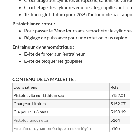
Crochetage des cylindres européens, canons de verrous
Crochetage des cylindres équipés de goupilles anti-
Technologie Lithium pour 20% d’autonomie par rapport
Pistolet lance rotor :
Pour passer le 2ème tour sans recrocheter le cylindre e
Réglage de puissance pour une rotation plus rapide
Entraîneur dynamométrique :
Évite de forcer sur l’entraîneur
Évite de bloquer les goupilles
CONTENU DE LA MALLETTE :
Désignations
Réfs
Pistolet vibreur Lithium seul
5152.01
Chargeur Lithium
5152.07
Clé pour vis 6 pans
5150.19
Pistolet lance rotor
5164
Entraîneur dynamométrique tension légère
5165