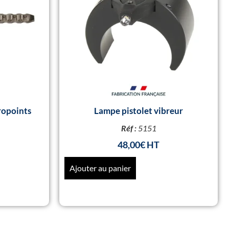
ropoints
Lampe pistolet vibreur
Réf :
5151
48,00
€
Ajouter au panier