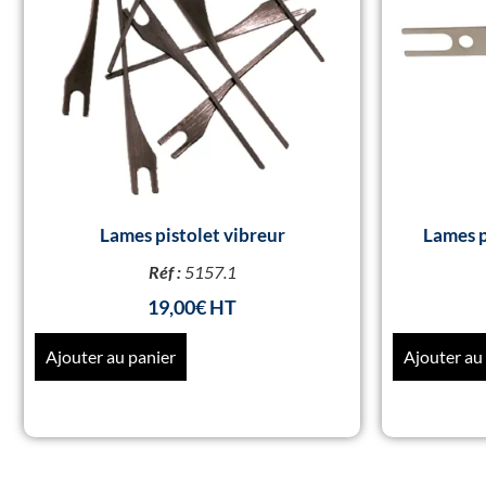
Lames pistolet vibreur
Lames p
Réf :
5157.1
19,00
€
Ajouter au panier
Ajouter au