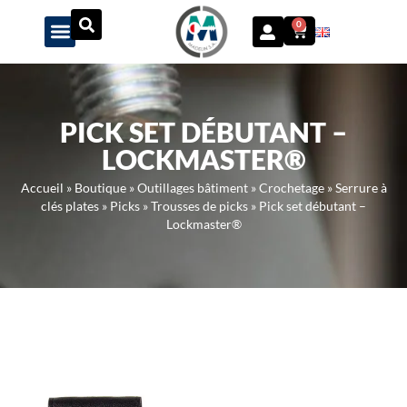
Panneau de gestion des cookies
0
PICK SET DÉBUTANT –
LOCKMASTER®
Accueil
»
Boutique
»
Outillages bâtiment
»
Crochetage
»
Serrure à
clés plates
»
Picks
»
Trousses de picks
»
Pick set débutant –
Lockmaster®