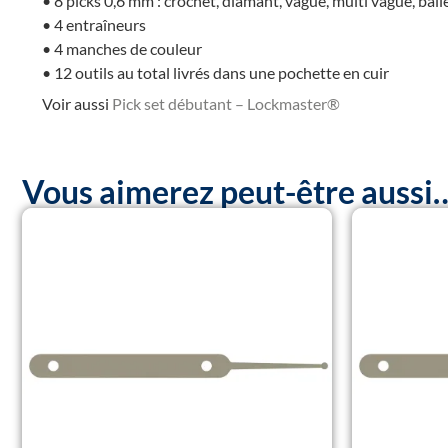
• 8 picks 0,6 mm : crochet, diamant, vague, multi vague, bal
• 4 entraîneurs
• 4 manches de couleur
• 12 outils au total livrés dans une pochette en cuir
Voir aussi
Pick set débutant – Lockmaster®
Vous aimerez peut-être aussi