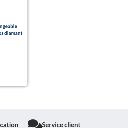
angeable
os diamant
cation
Service client