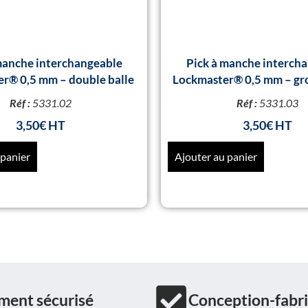
manche interchangeable
Pick à manche interch
r® 0,5 mm – double balle
Lockmaster® 0,5 mm – gr
Réf :
5331.02
Réf :
5331.03
3,50
€
3,50
€
 panier
Ajouter au panier
ment sécurisé
Conception-fabri