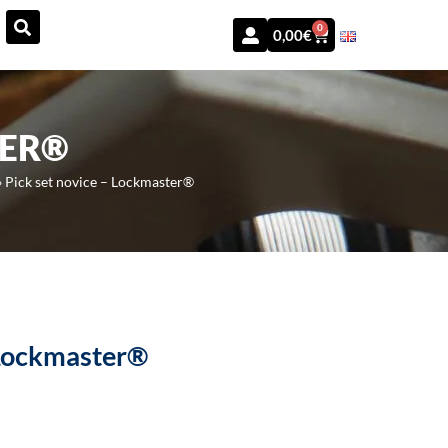
0
0,00
€
TER®
»
Pick set novice – Lockmaster®
 Lockmaster®