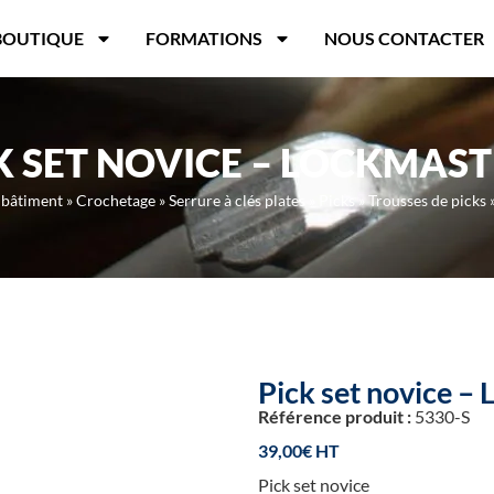
BOUTIQUE
FORMATIONS
NOUS CONTACTER
K SET NOVICE – LOCKMAS
 bâtiment
»
Crochetage
»
Serrure à clés plates
»
Picks
»
Trousses de picks
Pick set novice –
Référence produit :
5330-S
39,00
€
Pick set novice