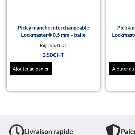
Pick à manche interchangeable
Pick à 
Lockmaster® 0,5 mm – balle
Lockmaste
Réf :
5331.01
3,50
€
Ajouter au panier
Ajouter au
Livraison rapide
Paie