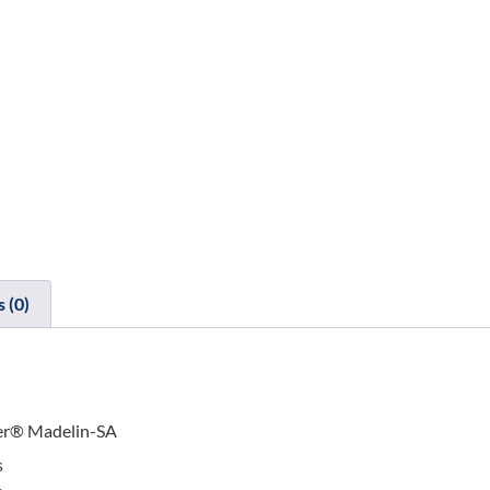
s (0)
ster® Madelin-SA
s