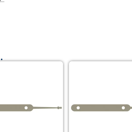
le…
…