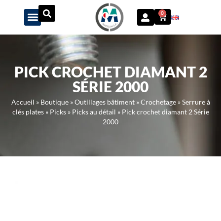
Panneau de gestion des cookies
0
PICK CROCHET DIAMANT 2
SÉRIE 2000
Accueil
»
Boutique
»
Outillages bâtiment
»
Crochetage
»
Serrure à
clés plates
»
Picks
»
Picks au détail
»
Pick crochet diamant 2 Série
2000