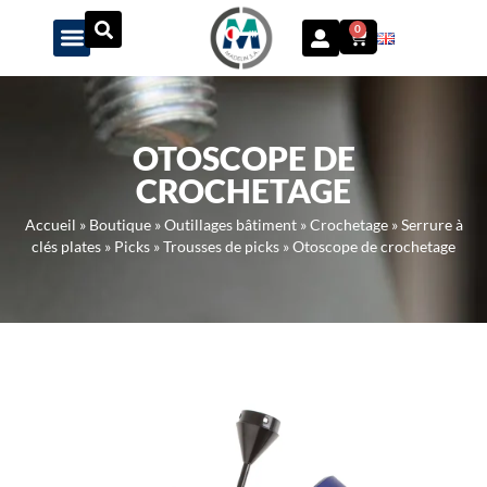
Panneau de gestion des cookies
0
OTOSCOPE DE
CROCHETAGE
Accueil
»
Boutique
»
Outillages bâtiment
»
Crochetage
»
Serrure à
clés plates
»
Picks
»
Trousses de picks
»
Otoscope de crochetage