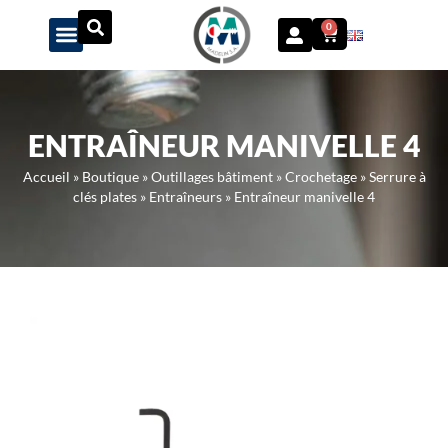
Panneau de gestion des cookies
0
ENTRAÎNEUR MANIVELLE 4
Accueil
»
Boutique
»
Outillages bâtiment
»
Crochetage
»
Serrure à
clés plates
»
Entraîneurs
»
Entraîneur manivelle 4