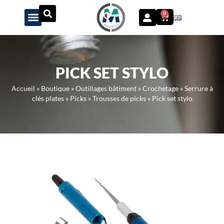
Panneau de gestion des cookies
0
PICK SET STYLO
Accueil
»
Boutique
»
Outillages bâtiment
»
Crochetage
»
Serrure à
clés plates
»
Picks
»
Trousses de picks
»
Pick set stylo