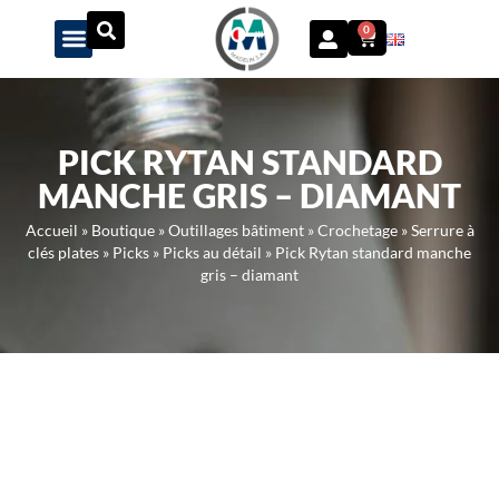
Panneau de gestion des cookies
0
PICK RYTAN STANDARD
MANCHE GRIS – DIAMANT
Accueil
»
Boutique
»
Outillages bâtiment
»
Crochetage
»
Serrure à
clés plates
»
Picks
»
Picks au détail
»
Pick Rytan standard manche
gris – diamant