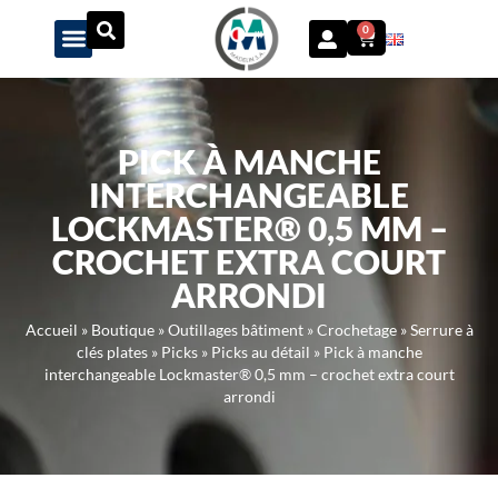
Panneau de gestion des cookies
0
PICK À MANCHE
INTERCHANGEABLE
LOCKMASTER® 0,5 MM –
CROCHET EXTRA COURT
ARRONDI
Accueil
»
Boutique
»
Outillages bâtiment
»
Crochetage
»
Serrure à
clés plates
»
Picks
»
Picks au détail
»
Pick à manche
interchangeable Lockmaster® 0,5 mm – crochet extra court
arrondi