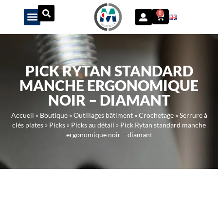
Panneau de gestion des cookies
0
PICK RYTAN STANDARD
MANCHE ERGONOMIQUE
NOIR – DIAMANT
Accueil
»
Boutique
»
Outillages bâtiment
»
Crochetage
»
Serrure à
clés plates
»
Picks
»
Picks au détail
»
Pick Rytan standard manche
ergonomique noir – diamant