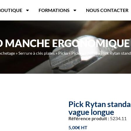
BOUTIQUE
FORMATIONS
NOUS CONTACTER
D MANCHE ERGONOMIQUE 
ochetage
»
Serrure à clés plates
»
Picks
»
Picks au détail
»
Pick Rytan stan
Pick Rytan stand
vague longue
Référence produit :
5234.11
5,00
€