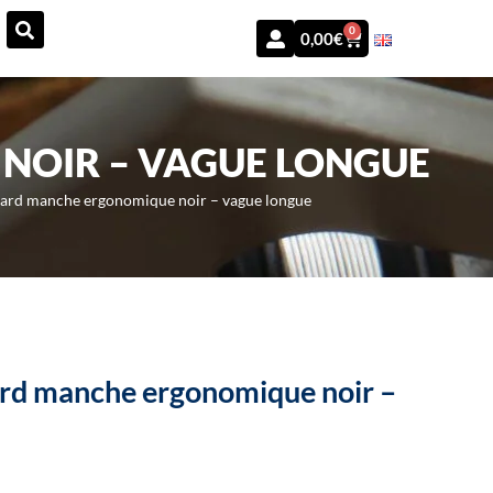
0
0,00
€
NOIR – VAGUE LONGUE
dard manche ergonomique noir – vague longue
ard manche ergonomique noir –