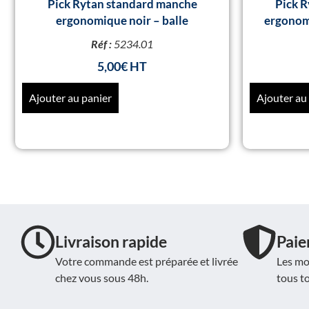
Pick Rytan standard manche
Pick 
ergonomique noir – balle
ergonomi
Réf :
5234.01
5,00
€
Ajouter au panier
Ajouter au
Livraison rapide
Paie
Votre commande est préparée et livrée
Les mo
chez vous sous 48h.
tous t