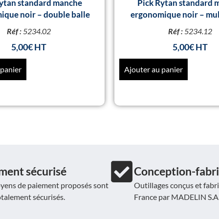
Rytan standard manche
Pick Rytan standard 
que noir – double balle
ergonomique noir – mul
Réf :
5234.02
Réf :
5234.12
5,00
€
5,00
€
 panier
Ajouter au panier
ment sécurisé
Conception-fabri
yens de paiement proposés sont
Outillages conçus et fabr
otalement sécurisés.
France par MADELIN S.A