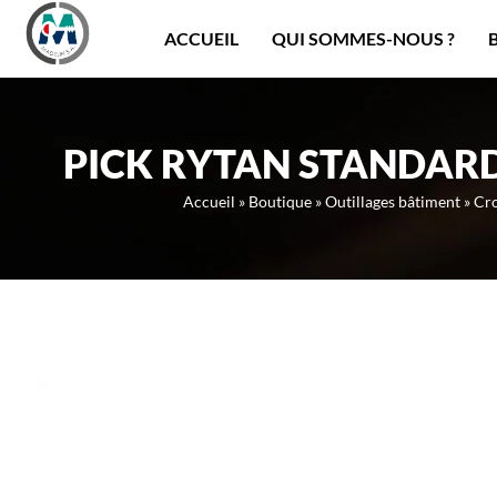
Panneau de gestion des cookies
ACCUEIL
QUI SOMMES-NOUS ?
PICK RYTAN STANDAR
Accueil
»
Boutique
»
Outillages bâtiment
»
Cr