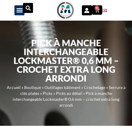
Panneau de gestion des cookies
0
PICK À MANCHE
INTERCHANGEABLE
LOCKMASTER® 0,6 MM –
CROCHET EXTRA LONG
ARRONDI
Accueil
»
Boutique
»
Outillages bâtiment
»
Crochetage
»
Serrure à
clés plates
»
Picks
»
Picks au détail
»
Pick à manche
interchangeable Lockmaster® 0,6 mm – crochet extra long
arrondi