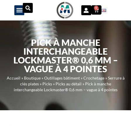
Panneau de gestion des cookies
0
PICK À MANCHE
INTERCHANGEABLE
LOCKMASTER® 0,6 MM –
VAGUE À 4 POINTES
Accueil
»
Boutique
»
Outillages bâtiment
»
Crochetage
»
Serrure à
clés plates
»
Picks
»
Picks au détail
»
Pick à manche
interchangeable Lockmaster® 0,6 mm – vague à 4 pointes