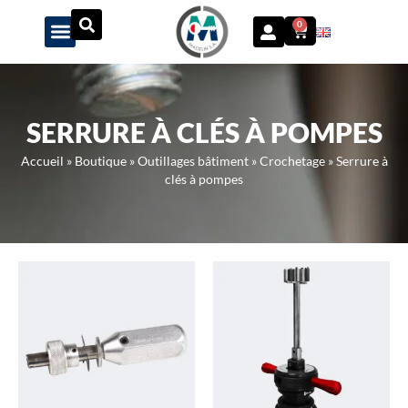
Panneau de gestion des cookies
0
SERRURE À CLÉS À POMPES
Accueil
»
Boutique
»
Outillages bâtiment
»
Crochetage
»
Serrure à
clés à pompes