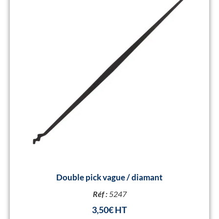
Double pick vague / diamant
Réf :
5247
3,50
€