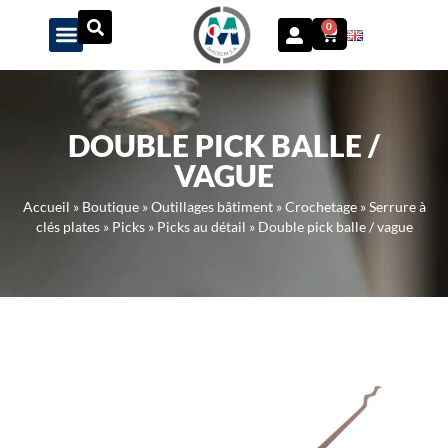
Panneau de gestion des cookies
0
DOUBLE PICK BALLE /
VAGUE
Accueil
»
Boutique
»
Outillages bâtiment
»
Crochetage
»
Serrure à
clés plates
»
Picks
»
Picks au détail
»
Double pick balle / vague