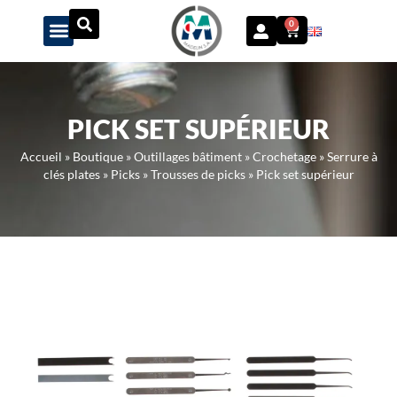
Panneau de gestion des cookies
0
PICK SET SUPÉRIEUR
Accueil
»
Boutique
»
Outillages bâtiment
»
Crochetage
»
Serrure à
clés plates
»
Picks
»
Trousses de picks
»
Pick set supérieur