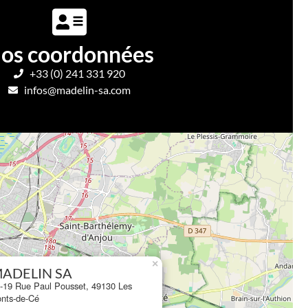
os coordonnées
+33 (0) 241 331 920
infos@madelin-sa.com
×
ADELIN SA
-19 Rue Paul Pousset, 49130 Les
nts-de-Cé