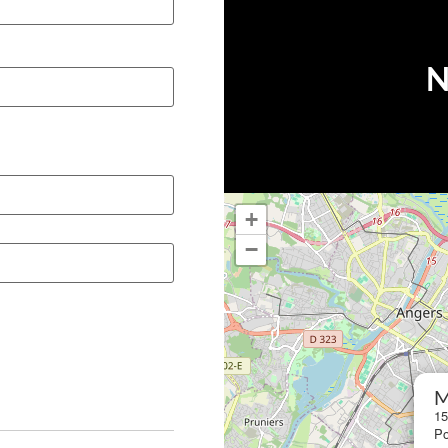
N
+
−
M
15
Po