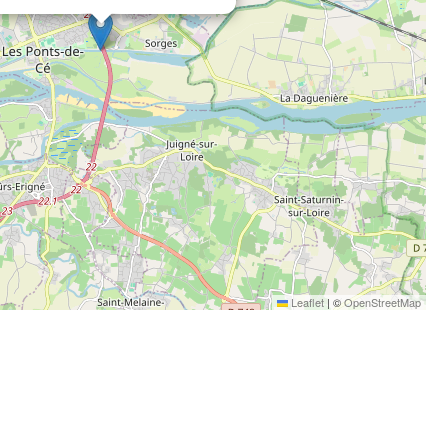
Leaflet
|
©
OpenStreetMap