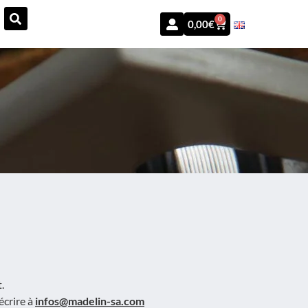
0
0,00
€
.
écrire à
infos@madelin-sa.com