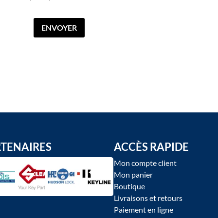
RTENAIRES
ACCÈS RAPIDE
Mon compte client
Mon panier
Boutique
Livraisons et retours
Paiement en ligne