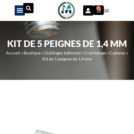
Panneau de gestion des cookies
0
KIT DE 5 PEIGNES DE 1,4 MM
Accueil
»
Boutique
»
Outillages bâtiment
»
Crochetage
»
Cadenas
»
Kit de 5 peignes de 1,4 mm